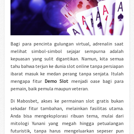
Bagi para pencinta gulungan virtual, adrenalin saat
melihat simbol-simbol sejajar sempurna adalah
kepuasan yang sulit digantikan. Namun, kita semua
tahu bahwa terjun ke dunia slot online tanpa persiapan
ibarat masuk ke medan perang tanpa senjata. Itulah
mengapa fitur
Demo Slot
menjadi oase bagi para
pemain, baik pemula maupun veteran.
Di Mabosbet, akses ke permainan slot gratis bukan
sekadar fitur tambahan, melainkan fasilitas utama.
Anda bisa mengeksplorasi ribuan tema, mulai dari
mitologi Yunani yang megah hingga petualangan
futuristik, tanpa harus mengeluarkan sepeser pun