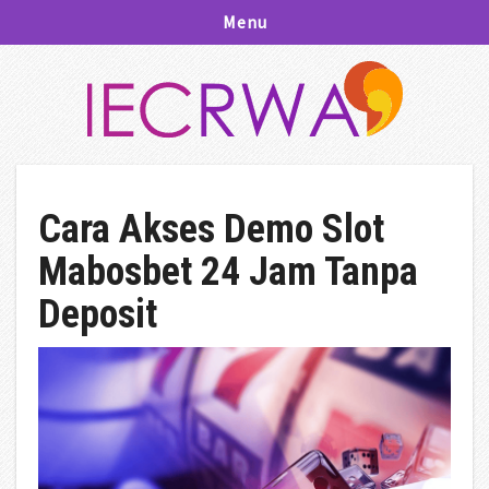
Menu
Cara Akses Demo Slot
Mabosbet 24 Jam Tanpa
Deposit