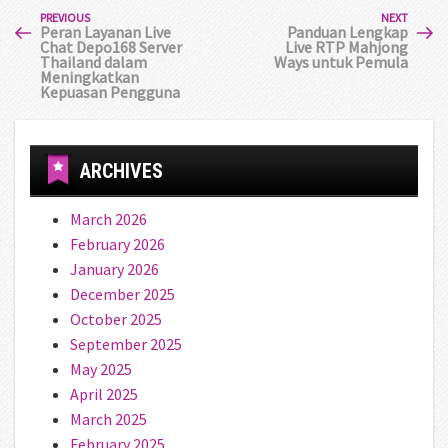
Previous
Next
Post
PREVIOUS
NEXT
Post
Post
Peran Layanan Live
Panduan Lengkap
Chat Depo168 Server
Live RTP Mahjong
navigation
Thailand dalam
Ways untuk Pemula
Meningkatkan
Kepuasan Pengguna
ARCHIVES
March 2026
February 2026
January 2026
December 2025
October 2025
September 2025
May 2025
April 2025
March 2025
February 2025