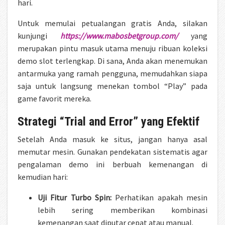
hari.
Untuk memulai petualangan gratis Anda, silakan
kunjungi
https://www.mabosbetgroup.com/
yang
merupakan pintu masuk utama menuju ribuan koleksi
demo slot terlengkap. Di sana, Anda akan menemukan
antarmuka yang ramah pengguna, memudahkan siapa
saja untuk langsung menekan tombol “Play” pada
game favorit mereka.
Strategi “Trial and Error” yang Efektif
Setelah Anda masuk ke situs, jangan hanya asal
memutar mesin. Gunakan pendekatan sistematis agar
pengalaman demo ini berbuah kemenangan di
kemudian hari:
Uji Fitur Turbo Spin:
Perhatikan apakah mesin
lebih sering memberikan kombinasi
kemenangan saat diputar cepat atau manual.