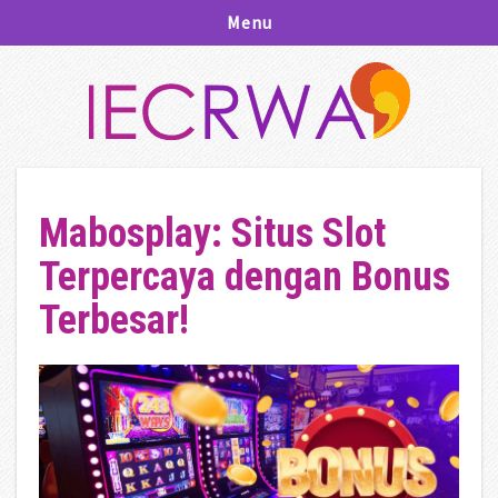
Menu
Mabosplay: Situs Slot
Terpercaya dengan Bonus
Terbesar!