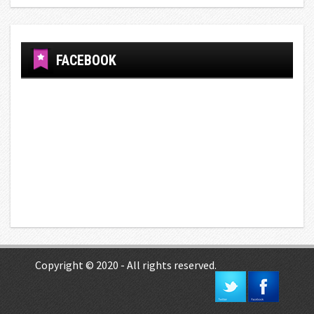
FACEBOOK
Copyright © 2020 - All rights reserved.