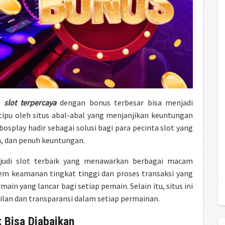
i
slot terpercaya
dengan bonus terbesar bisa menjadi
tipu oleh situs abal-abal yang menjanjikan keuntungan
osplay hadir sebagai solusi bagi para pecinta slot yang
 dan penuh keuntungan.
s judi slot terbaik yang menawarkan berbagai macam
em keamanan tingkat tinggi dan proses transaksi yang
n yang lancar bagi setiap pemain. Selain itu, situs ini
ilan dan transparansi dalam setiap permainan.
 Bisa Diabaikan