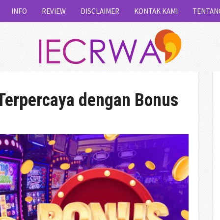
INFO
REVIEW
DISCLAIMER
KONTAK KAMI
TENTAN
 Terpercaya dengan Bonus