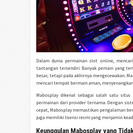
Dalam dunia permainan slot online, mencar
tantangan tersendiri. Banyak pemain yang ter
besar, tetapi pada akhirnya mengecewakan. Mab
mencari tempat bermain aman, menyenangkan,
Mabosplay dikenal sebagai salah satu situ
permainan dari provider ternama. Dengan sist
cepat, Mabosplay memastikan pengalaman bermai
juga memiliki lisensi resmi yang menjamin kead
Keunggulan Mabosplay yang Tidak