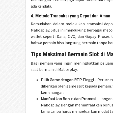
ada kendala.
4. Metode Transaksi yang Cepat dan Aman
Kemudahan dalam melakukan transaksi depos
Mabosplay. Situs ini mendukung berbagai metod
wallet seperti Dana, OVO, dan Gopay. Proses
bahwa pemain bisa langsung bermain tanpa ha
Tips Maksimal Bermain Slot di M
Bagi pemain yang ingin meningkatkan peluang
saat bermain di Mabosplay:
Pilih Game dengan RTP Tinggi
– Return t
diberikan oleh game slot kepada pemain.
kemenangan.
Manfaatkan Bonus dan Promosi
– Jangan 
Mabosplay. Dengan memanfaatkan bonus,
lama tanpa harus mengeluarkan modal 