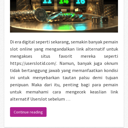
Di era digital seperti sekarang, semakin banyak pemain
slot online yang mengandalkan link alternatif untuk
mengakses situs favorit mereka seperti
https://userslotid.com/. Namun, banyak juga oknum
tidak bertanggung jawab yang memanfaatkan kondisi
ini untuk menyebarkan tautan palsu demi tujuan
penipuan. Maka dari itu, penting bagi para pemain
untuk memahami cara mengecek keaslian link
alternatif Userslot sebelum …
“Cara Cek Keaslian Link Alternatif Userslot Sebel
Continue reading