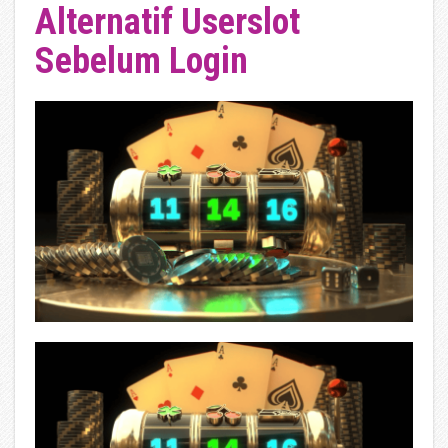
Alternatif Userslot
Sebelum Login