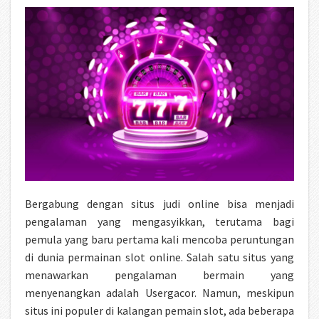
Bergabung dengan situs judi online bisa menjadi
pengalaman yang mengasyikkan, terutama bagi
pemula yang baru pertama kali mencoba peruntungan
di dunia permainan slot online. Salah satu situs yang
menawarkan pengalaman bermain yang
menyenangkan adalah Usergacor. Namun, meskipun
situs ini populer di kalangan pemain slot, ada beberapa